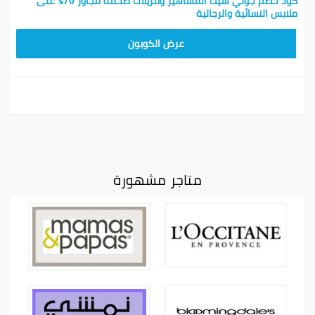
كود خصم جولي شيك المشاهير وتنزيلات ضخمة تتجاوز 70٪ على
ملابس النسائية والرجالية
JLC32
عرض الكوبون
متاجر مشهورة