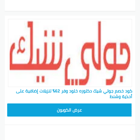
كود خصم جولي شيك دكتوره خلود وفر 62٪ تنزيلات إضافية على
أحذية وشنط
CPJ15
عرض الكوبون