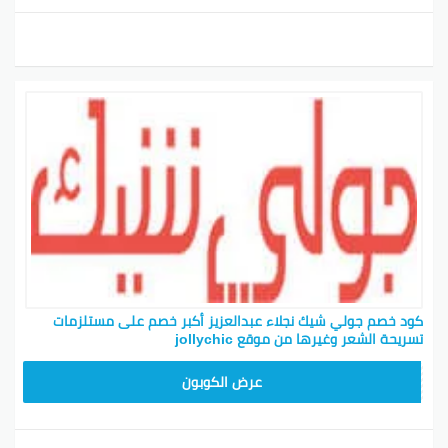
كود خصم جولي شيك نجلاء عبدالعزيز أكبر خصم على مستلزمات
تسريحة الشعر وغيرها من موقع jollychic
CPJ15
عرض الكوبون