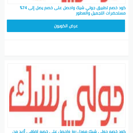
كود خصم تطبيق جولي شيك واحصل على خصم يصل إلى 74٪
مستحضرات التجميل والعطور
JLC32
عرض الكوبون
كود خصم جولي شيك مودل روز واحصل على خصم إضافي أزيد من