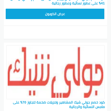
41٪ على عطور نسائية وعطور رجالية
CPJ15
عرض الكوبون
كود خصم جولي شيك المشاهير وتنزيلات ضخمة تتجاوز 70٪ على
ملابس النسائية والرجالية