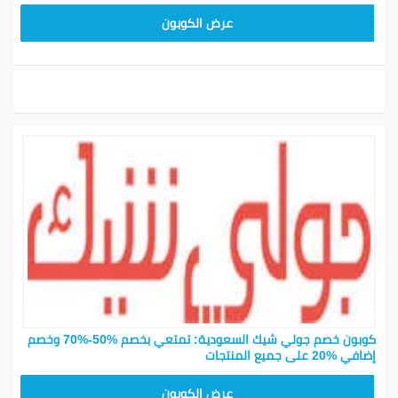
JLC32
عرض الكوبون
كوبون خصم جولي شيك السعودية: تمتعي بخصم %50-%70 وخصم
إضافي %20 على جميع المنتجات
CPJ15
عرض الكوبون