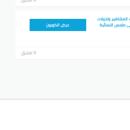
لمشاهير وتنزيلات
JLC32
جاوز 70٪ على ملابس النسائية
عرض الكوبون
0 تعليق