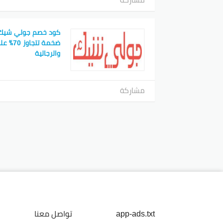
كود خصم جولي شيك ا
ضخمة تت
والرجالية
مشاركة
app-ads.txt
تواصل معنا