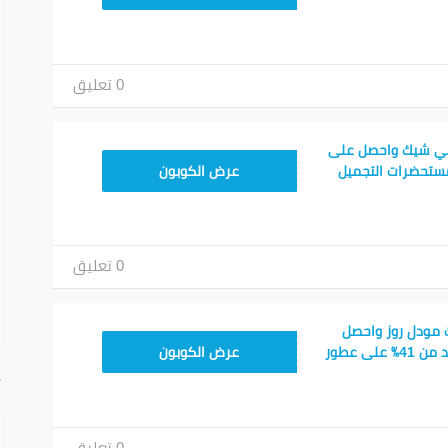
0 تعليق
ي شيك واحصل على
JLC32
صل إلى 74٪ مستحضرات التجميل
عرض الكوبون
0 تعليق
مودل روز واحصل
CPJ15
على خصم إضافي أزيد من 41٪ على عطور
عرض الكوبون
أ
0 تعليق