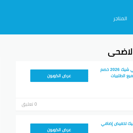
المتاجر
لاضحى
م
أفضل كود خصم جولي شيك 2026 خصم
JLC32
ع الطلبيات
عرض الكوبون
0 تعليق
يك تخفيض إضافي
CPJ15
عرض الكوبون