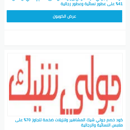
41٪ على عطور نسائية وعطور رجالية
CPJ15
عرض الكوبون
كود خصم جولي شيك المشاهير وتنزيلات ضخمة تتجاوز 70٪ على
ملابس النسائية والرجالية