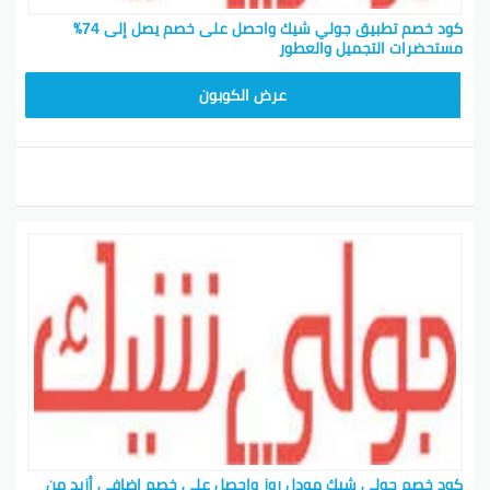
كود خصم تطبيق جولي شيك واحصل على خصم يصل إلى 74٪
مستحضرات التجميل والعطور
JLC32
عرض الكوبون
كود خصم جولي شيك مودل روز واحصل على خصم إضافي أزيد من