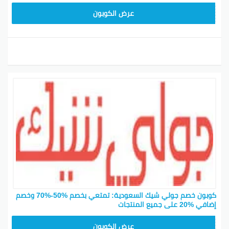
JLC32
عرض الكوبون
كوبون خصم جولي شيك السعودية: تمتعي بخصم %50-%70 وخصم
إضافي %20 على جميع المنتجات
CPJ15
عرض الكوبون