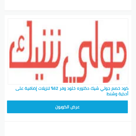
كود خصم جولي شيك دكتوره خلود وفر 62٪ تنزيلات إضافية على
أحذية وشنط
CPJ15
عرض الكوبون