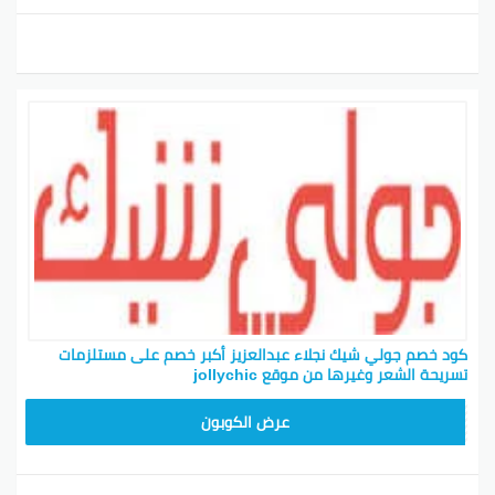
كود خصم جولي شيك نجلاء عبدالعزيز أكبر خصم على مستلزمات
تسريحة الشعر وغيرها من موقع jollychic
CPJ15
عرض الكوبون