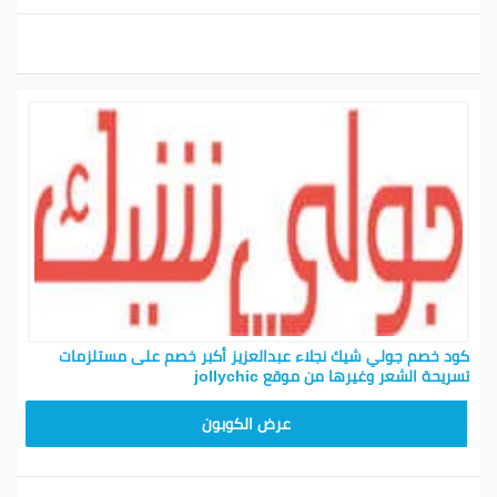
كود خصم جولي شيك نجلاء عبدالعزيز أكبر خصم على مستلزمات
تسريحة الشعر وغيرها من موقع jollychic
CPJ15
عرض الكوبون