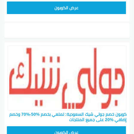
JLC32
عرض الكوبون
كوبون خصم جولي شيك السعودية: تمتعي بخصم %50-%70 وخصم
إضافي %20 على جميع المنتجات
CPJ15
عرض الكوبون