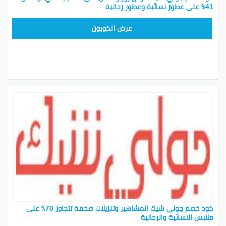
41٪ على عطور نسائية وعطور رجالية
CPJ15
عرض الكوبون
كود خصم جولي شيك المشاهير وتنزيلات ضخمة تتجاوز 70٪ على
ملابس النسائية والرجالية