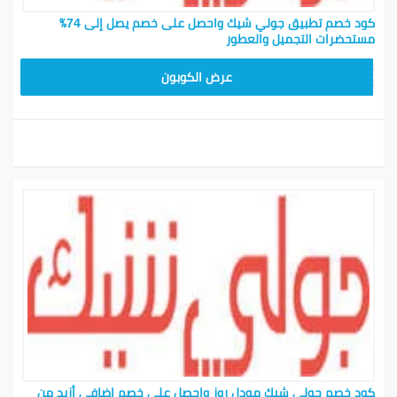
كود خصم تطبيق جولي شيك واحصل على خصم يصل إلى 74٪
مستحضرات التجميل والعطور
JLC32
عرض الكوبون
كود خصم جولي شيك مودل روز واحصل على خصم إضافي أزيد من