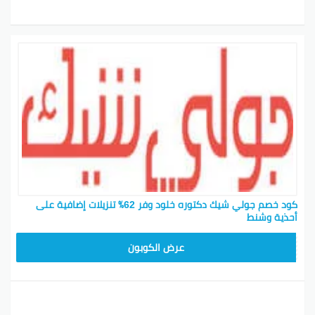
كود خصم جولي شيك دكتوره خلود وفر 62٪ تنزيلات إضافية على
أحذية وشنط
CPJ15
عرض الكوبون