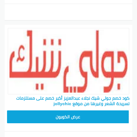
كود خصم جولي شيك نجلاء عبدالعزيز أكبر خصم على مستلزمات
تسريحة الشعر وغيرها من موقع jollychic
CPJ15
عرض الكوبون