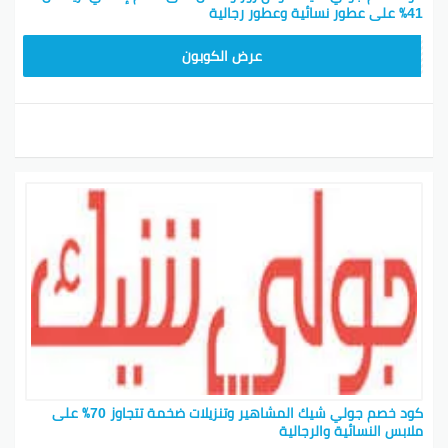
41٪ على عطور نسائية وعطور رجالية
CPJ15
عرض الكوبون
كود خصم جولي شيك المشاهير وتنزيلات ضخمة تتجاوز 70٪ على
ملابس النسائية والرجالية