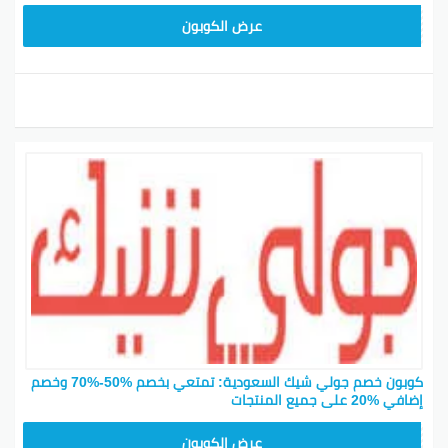
JLC32
عرض الكوبون
كوبون خصم جولي شيك السعودية: تمتعي بخصم %50-%70 وخصم
إضافي %20 على جميع المنتجات
CPJ15
عرض الكوبون