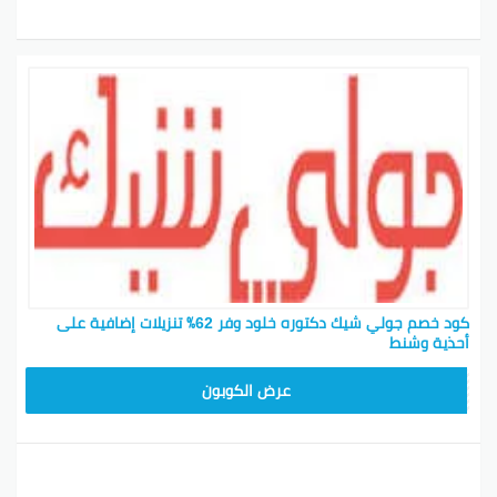
كود خصم جولي شيك دكتوره خلود وفر 62٪ تنزيلات إضافية على
أحذية وشنط
CPJ15
عرض الكوبون