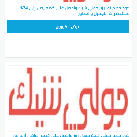
كود خصم تطبيق جولي شيك واحصل على خصم يصل إلى 74٪
مستحضرات التجميل والعطور
JLC32
عرض الكوبون
كود خصم جولي شيك مودل روز واحصل على خصم إضافي أزيد من