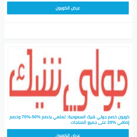
JLC32
عرض الكوبون
كوبون خصم جولي شيك السعودية: تمتعي بخصم %50-%70 وخصم
إضافي %20 على جميع المنتجات
CPJ15
عرض الكوبون