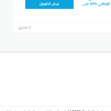
CPJ15
: احصلي على الخصم الإضافي %20 على
عرض الكوبون
0 تعليق