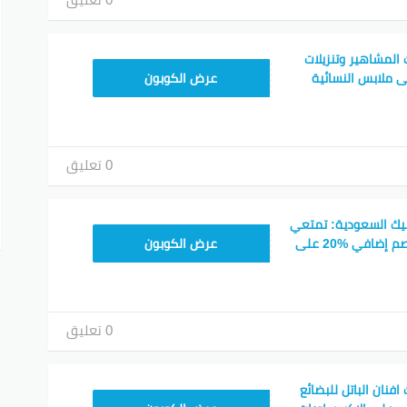
لمشاهير وتنزيلات
JLC32
جاوز 70٪ على ملابس النسائية
عرض الكوبون
0 تعليق
ك السعودية: تمتعي
CPJ15
بخصم %50-%70 وخصم إضافي %20 على
عرض الكوبون
0 تعليق
نان الباتل للبضائع