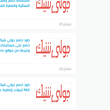
المخفضه خصم إضافي
النسائية والعناية ال
مشاركة
كود خصم جولي شيك نج
خصم على مستلزمات 
وغيرها من موقع jollychic
مشاركة
كود خصم جولي شيك د
62٪ تنزيلات إضافية على أحذية وشنط