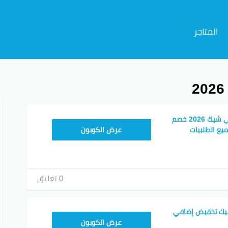
المتاجر
م
أفضل كود خصم جولي شيك 2026 خصم
JLC32
ع الطلبيات
عرض الكوبون
0 تعليق
يك تخفيض إضافي
CPJ15
عرض الكوبون