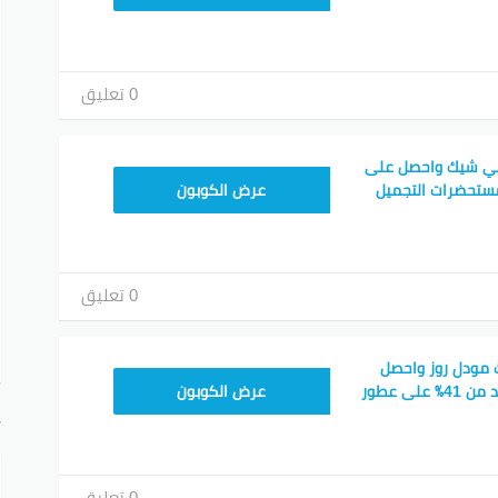
0 تعليق
ي شيك واحصل على
JLC32
صل إلى 74٪ مستحضرات التجميل
عرض الكوبون
0 تعليق
مودل روز واحصل
CPJ15
على خصم إضافي أزيد من 41٪ على عطور
عرض الكوبون
أ
0 تعليق