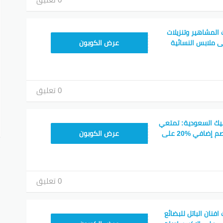
لمشاهير وتنزيلات
JLC32
جاوز 70٪ على ملابس النسائية
عرض الكوبون
0 تعليق
ك السعودية: تمتعي
CPJ15
بخصم %50-%70 وخصم إضافي %20 على
عرض الكوبون
0 تعليق
نان الباتل للبضائع