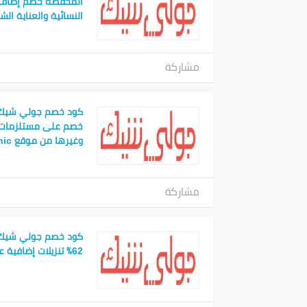
المخفضه خصم إضافي
النسائية والعناية ال
مشاركة
كود خصم جولي شيك نج
خصم على مستلزمات 
وغيرها من موقع jollychic
مشاركة
كود خصم جولي شيك د
62٪ تنزيلات إضافية على أحذية وشنط