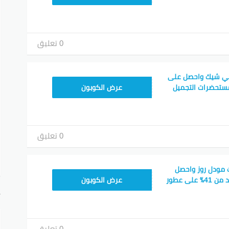
0 تعليق
ي شيك واحصل على
JLC32
صل إلى 74٪ مستحضرات التجميل
عرض الكوبون
0 تعليق
مودل روز واحصل
CPJ15
على خصم إضافي أزيد من 41٪ على عطور
عرض الكوبون
أ
0 تعليق