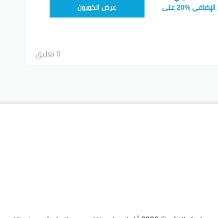
CPJ15
: احصلي على الخصم الإضافي %20 على
عرض الكوبون
0 تعليق