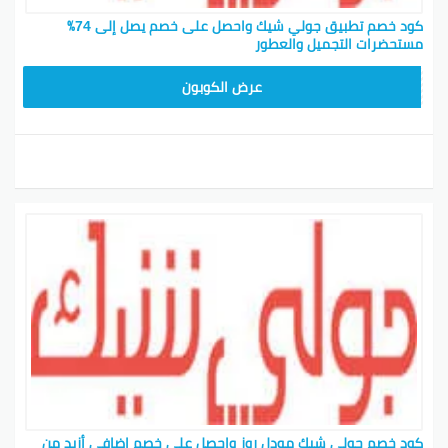
كود خصم تطبيق جولي شيك واحصل على خصم يصل إلى 74٪
مستحضرات التجميل والعطور
JLC32
عرض الكوبون
كود خصم جولي شيك مودل روز واحصل على خصم إضافي أزيد من