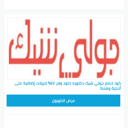
كود خصم جولي شيك دكتوره خلود وفر 62٪ تنزيلات إضافية على
أحذية وشنط
CPJ15
عرض الكوبون