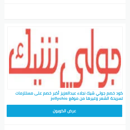
كود خصم جولي شيك نجلاء عبدالعزيز أكبر خصم على مستلزمات
تسريحة الشعر وغيرها من موقع jollychic
CPJ15
عرض الكوبون