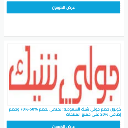
JLC32
عرض الكوبون
كوبون خصم جولي شيك السعودية: تمتعي بخصم %50-%70 وخصم
إضافي %20 على جميع المنتجات
CPJ15
عرض الكوبون