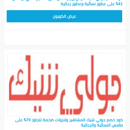
41٪ على عطور نسائية وعطور رجالية
CPJ15
عرض الكوبون
كود خصم جولي شيك المشاهير وتنزيلات ضخمة تتجاوز 70٪ على
ملابس النسائية والرجالية