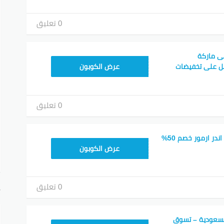
0 تعليق
ى ماركة
HL55
und واحصل على تخفيضات
عرض الكوبون
0 تعليق
كود خصم خاص لشوز اندر ارمور خصم 50%
HL55
عرض الكوبون
0 تعليق
أ
للسعودية – تسوق