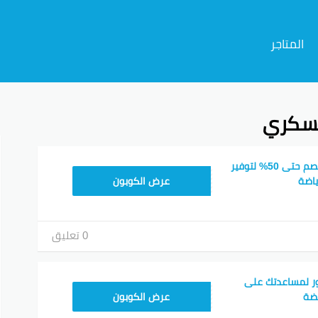
المتاجر
عسكري
م
كود خصم اندر ارمر خصم حتى 50% لتوفير
HL55
ياضة
عرض الكوبون
0 تعليق
ور لمساعدتك على
HL55
ضة
عرض الكوبون