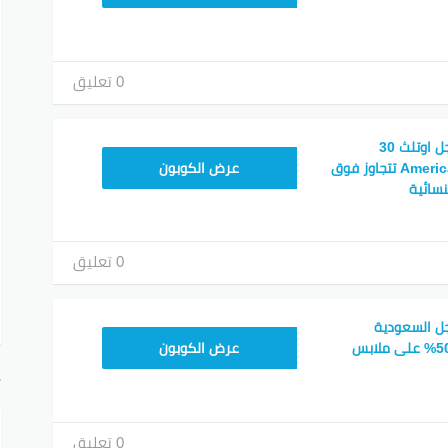
0 تعليق
كود خصم أمريكان ايجل اوتلث 30
ZEZD
وتخفيضات American Eagle تتجاوز فوق
عرض الكوبون
0 تعليق
جل السعودية
ZEZD
وتخفيضات تصل الى 50% على ملابس
عرض الكوبون
أ
0 تعليق