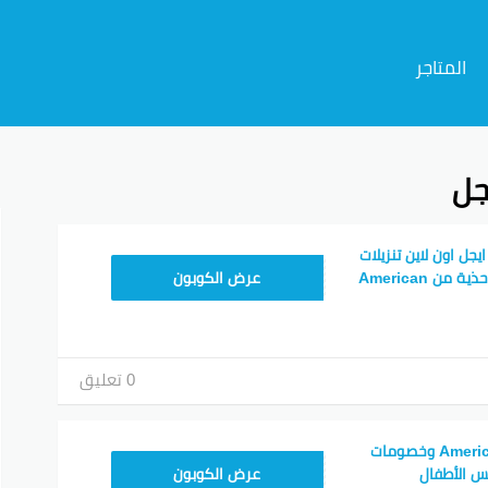
المتاجر
جل
م
جل اون لاين تنزيلات
ZEZD
تزيد عن 58% على الأحذية من American
عرض الكوبون
0 تعليق
كود خصم American Eagle وخصومات
ZEZD
عرض الكوبون