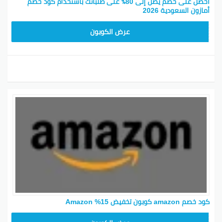
احصل على خصم يصل إلى 80٪ على طلباتك باستخدام كود خصم
أمازون السعودية 2026
SAVE15
عرض الكوبون
كود خصم amazon كوبون تخفيض 15% Amazon