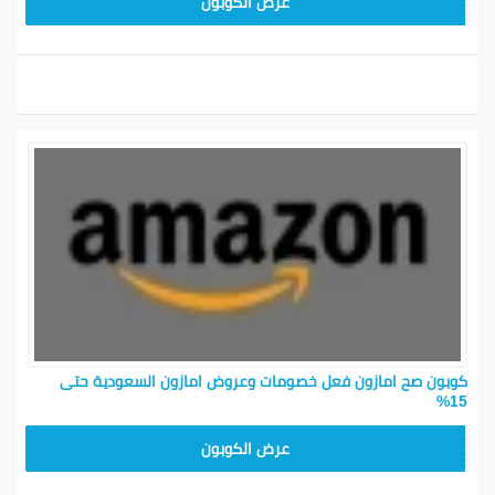
SAVE15
عرض الكوبون
كوبون صح امازون فعل خصومات وعروض امازون السعودية حتى
15%
SAVE15
عرض الكوبون