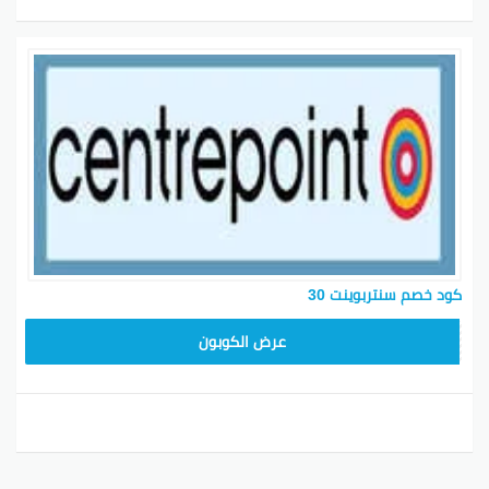
كود خصم سنتربوينت 30
XX3
عرض الكوبون