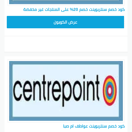
كود خصم سنتربوينت خصم 20% على المنتجات غير مخفضة
AA65
عرض الكوبون
كود خصم سنتربوينت عواطف ام صبا