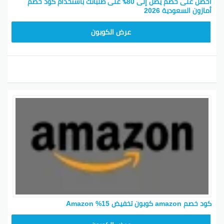
احصل على خصم يصل إلى 80٪ على طلباتك باستخدام كود خصم
أمازون السعودية 2026
SAVE15
عرض الكوبون
كود خصم amazon كوبون تخفيض 15% Amazon