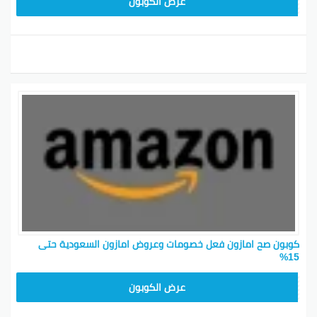
SAVE15
عرض الكوبون
كوبون صح امازون فعل خصومات وعروض امازون السعودية حتى
15%
SAVE15
عرض الكوبون