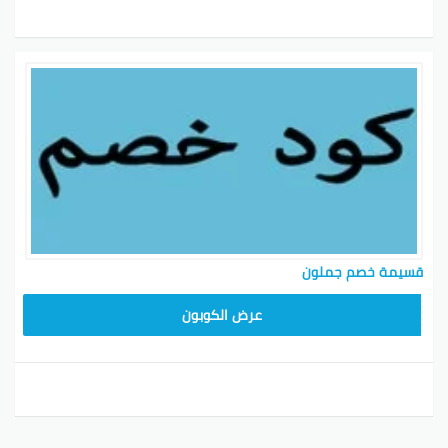
قسيمة خصم جملون
HD253
عرض الكوبون