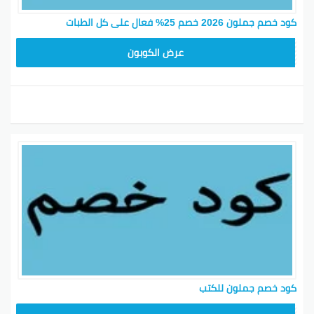
كود خصم جملون 2026 خصم 25% فعال على كل الطبات
HD253
عرض الكوبون
كود خصم جملون للكتب