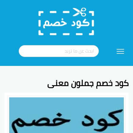
تخطي
إلى
المحتوى
كود خصم جملون معنى