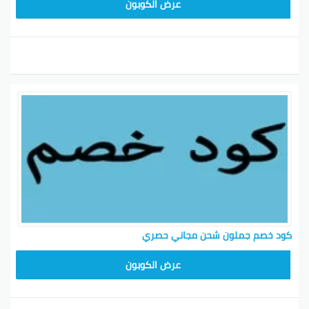
HD253
عرض الكوبون
كود خصم جملون شحن مجاني حصري
HD253
عرض الكوبون