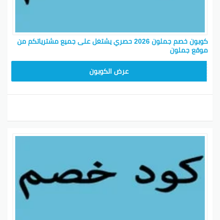
كوبون خصم جملون 2026 حصري يشتغل على جميع مشترياتكم من
موقع جملون
HD253
عرض الكوبون