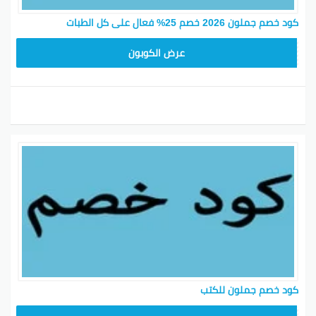
كود خصم جملون 2026 خصم 25% فعال على كل الطبات
HD253
عرض الكوبون
كود خصم جملون للكتب