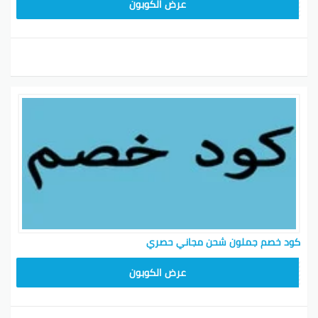
HD253
عرض الكوبون
كود خصم جملون شحن مجاني حصري
HD253
عرض الكوبون