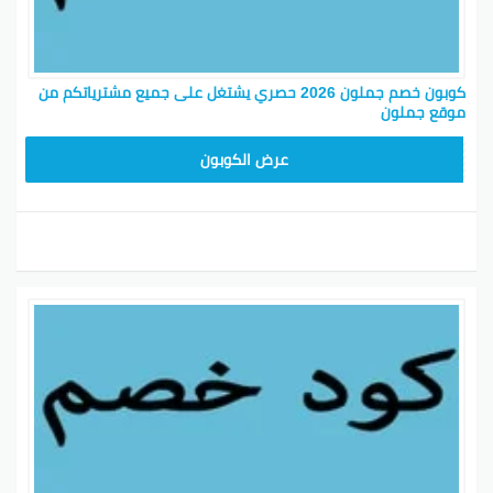
كوبون خصم جملون 2026 حصري يشتغل على جميع مشترياتكم من
موقع جملون
HD253
عرض الكوبون