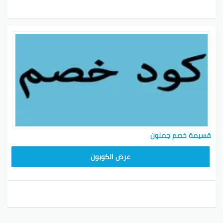
قسيمة خصم جملون
HD253
عرض الكوبون