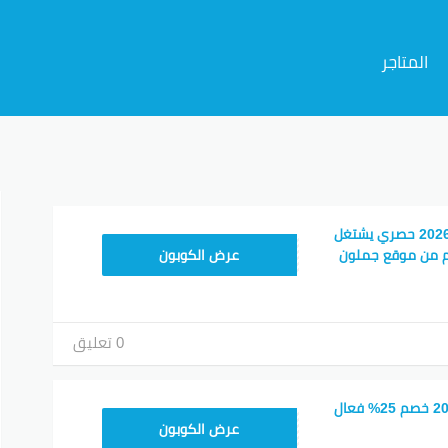
المتاجر
م
كوبون خصم جملون 2026 حصري يشتغل
HD253
م من موقع جملون
عرض الكوبون
0 تعليق
كود خصم جملون 2026 خصم 25% فعال
HD253
عرض الكوبون