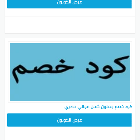
HD253
عرض الكوبون
كود خصم جملون شحن مجاني حصري
HD253
عرض الكوبون