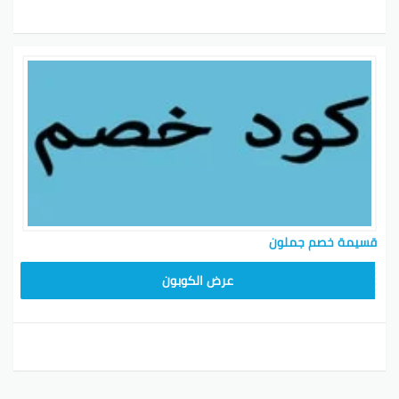
قسيمة خصم جملون
HD253
عرض الكوبون