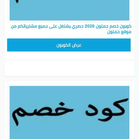
كوبون خصم جملون 2026 حصري يشتغل على جميع مشترياتكم من
موقع جملون
HD253
عرض الكوبون