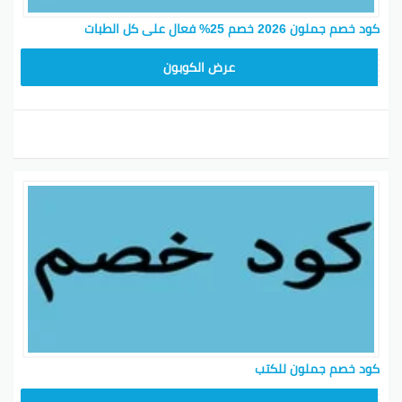
كود خصم جملون 2026 خصم 25% فعال على كل الطبات
HD253
عرض الكوبون
كود خصم جملون للكتب