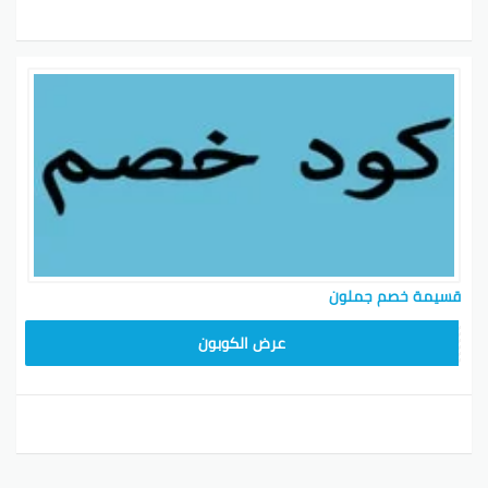
قسيمة خصم جملون
HD253
عرض الكوبون