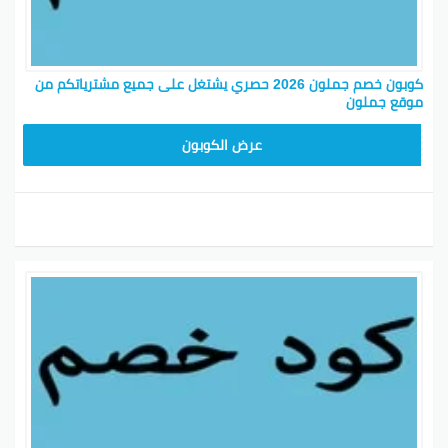
كوبون خصم جملون 2026 حصري يشتغل على جميع مشترياتكم من
موقع جملون
HD253
عرض الكوبون