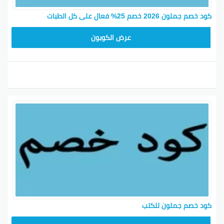
كود خصم جملون 2026 خصم 25% فعال على كل الطبات
HD253
عرض الكوبون
كود خصم جملون للكتب