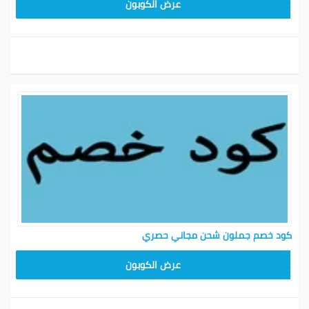
HD253
عرض الكوبون
كود خصم جملون شحن مجاني حصري
HD253
عرض الكوبون