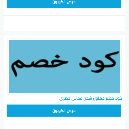
HD253
عرض الكوبون
كود خصم جملون شحن مجاني حصري
HD253
عرض الكوبون