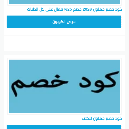
كود خصم جملون 2026 خصم 25% فعال على كل الطبات
HD253
عرض الكوبون
كود خصم جملون للكتب