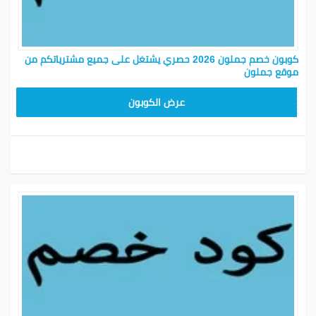
كوبون خصم جملون 2026 حصري يشتغل على جميع مشترياتكم من
موقع جملون
HD253
عرض الكوبون