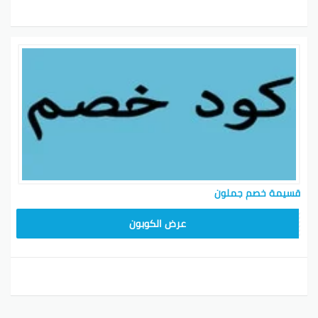
قسيمة خصم جملون
HD253
عرض الكوبون