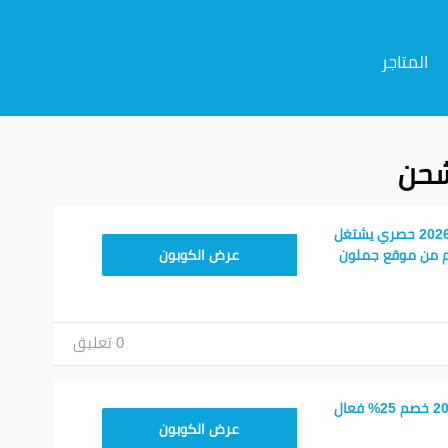
المتاجر
شحن
م
كوبون خصم جملون 2026 حصري يشتغل
HD253
م من موقع جملون
عرض الكوبون
0 تعليق
كود خصم جملون 2026 خصم 25% فعال
HD253
عرض الكوبون