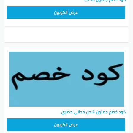
HD253
عرض الكوبون
كود خصم جملون شحن مجاني حصري
HD253
عرض الكوبون