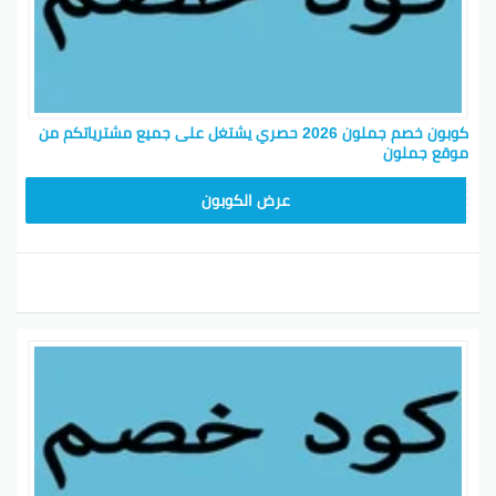
كوبون خصم جملون 2026 حصري يشتغل على جميع مشترياتكم من
موقع جملون
HD253
عرض الكوبون