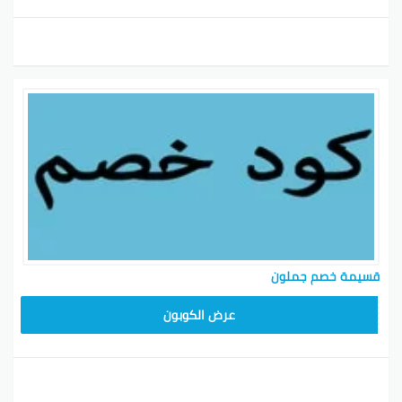
قسيمة خصم جملون
HD253
عرض الكوبون