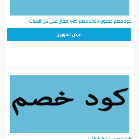
كود خصم جملون 2026 خصم 25% فعال على كل الطبات
HD253
عرض الكوبون
كود خصم جملون للكتب