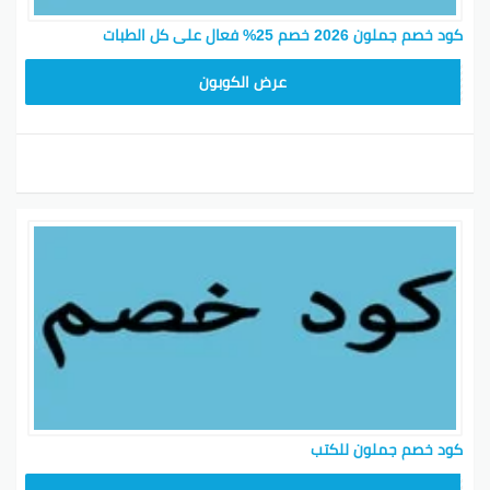
كود خصم جملون 2026 خصم 25% فعال على كل الطبات
HD253
عرض الكوبون
كود خصم جملون للكتب