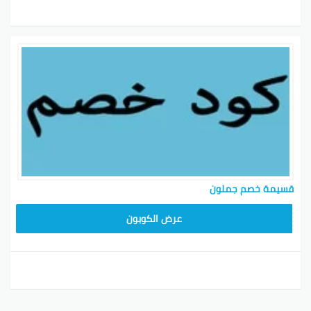
قسيمة خصم جملون
HD253
عرض الكوبون