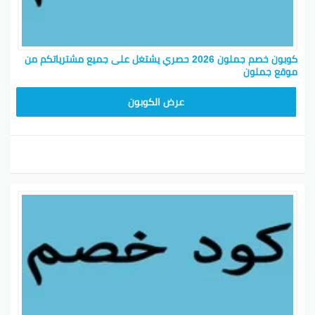
كوبون خصم جملون 2026 حصري يشتغل على جميع مشترياتكم من
موقع جملون
HD253
عرض الكوبون