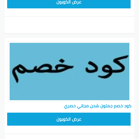
HD253
عرض الكوبون
كود خصم جملون شحن مجاني حصري
HD253
عرض الكوبون