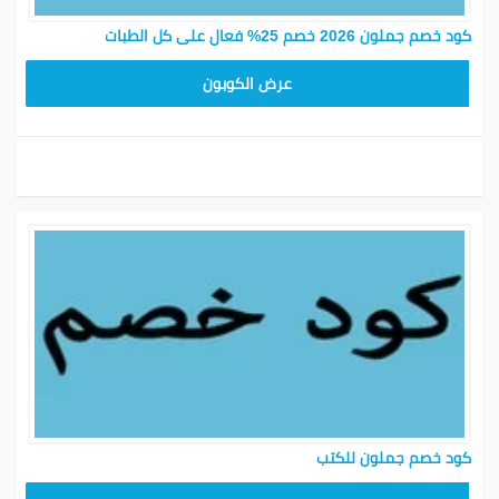
كود خصم جملون 2026 خصم 25% فعال على كل الطبات
HD253
عرض الكوبون
كود خصم جملون للكتب