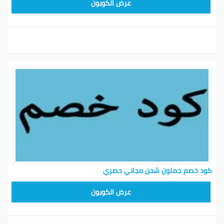
HD253
عرض الكوبون
كود خصم جملون شحن مجاني حصري
HD253
عرض الكوبون