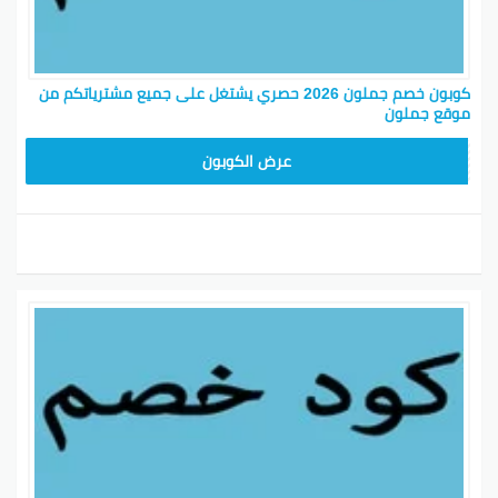
كوبون خصم جملون 2026 حصري يشتغل على جميع مشترياتكم من
موقع جملون
HD253
عرض الكوبون