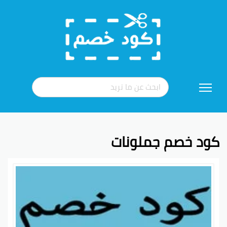
تخطي
إلى
المحتوى
كود خصم جملونات