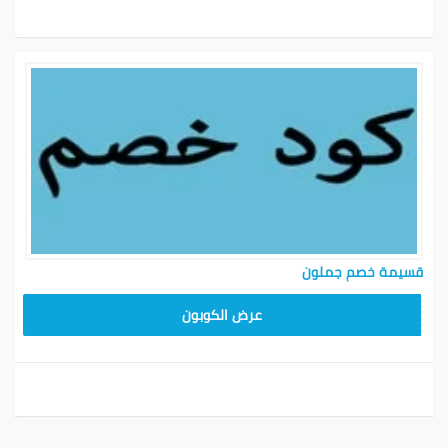
قسيمة خصم جملون
HD253
عرض الكوبون