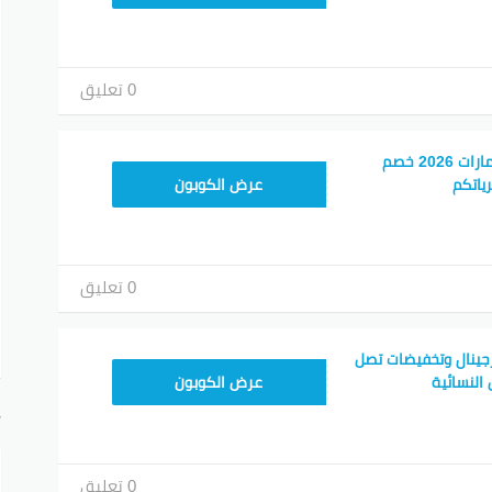
0 تعليق
كود خصم اديداس الامارات 2026 خصم
RAN123
ياتكم
عرض الكوبون
0 تعليق
جينال وتخفيضات تصل
RAN203
عرض الكوبون
أ
0 تعليق