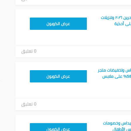
كود خصم اديداس البحرين ٢٠٢٦ وتنزيلات
RAN123
يد عن 40% على أحذية
عرض الكوبون
0 تعليق
اس وتخفيضات متجر
X16
adidas تتجاوز فوق 58% على ملابس
عرض الكوبون
0 تعليق
يداس وخصومات
AAC094
عرض الكوبون