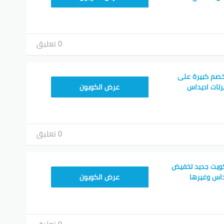
0 تعليق
خصم كبيرة على
AAC094
رتات اديداس
عرض الكوبون
0 تعليق
ويت جديد تخفيض
RAN123
عرض الكوبون