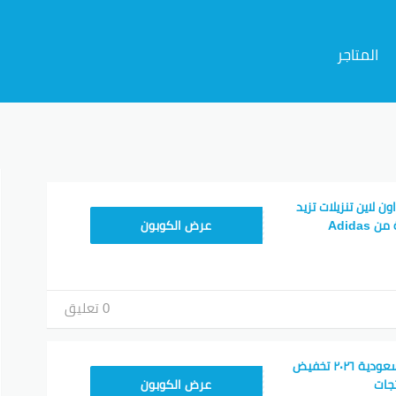
المتاجر
م
 لاين تنزيلات تزيد
RAN123
عرض الكوبون
0 تعليق
كود خصم اديداس السعودية ٢٠٢٦ تخفيض
RAN203
جات
عرض الكوبون