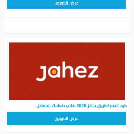
T96
عرض الكوبون
كود خصم تطبيق جاهز 2026 لطلب طعامك المفضل
T96
عرض الكوبون