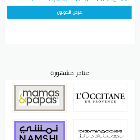
CX181
عرض الكوبون
متاجر مشهورة