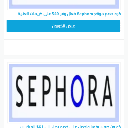
كود خصم موقع Sephora فعال وفر 40٪ على كريمات العناية
CX181
عرض الكوبون
كوبون صح سيفورا واحصل على خصم يصل إلى 61٪ الميك اب