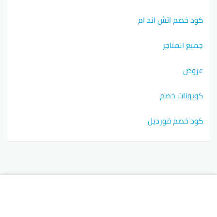
كود خصم اتش اند ام
جميع المتاجر
عروض
كوبونات خصم
كود خصم فورديل