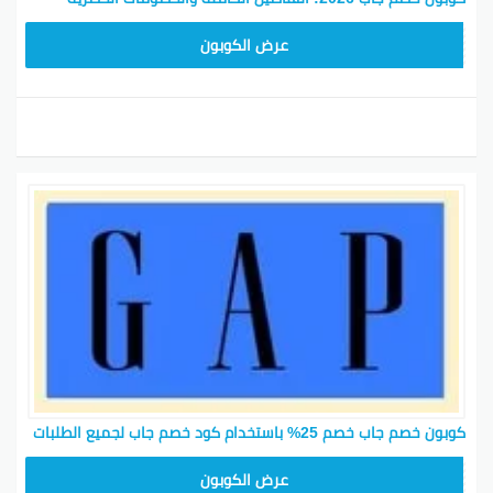
ADM37
عرض الكوبون
كوبون خصم جاب خصم 25% باستخدام كود خصم جاب لجميع الطلبات
ADM37
عرض الكوبون