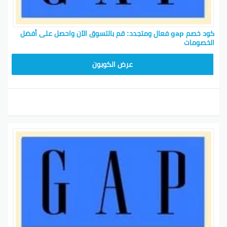
كود خصم gap فعال ومتجدد: قم بالتسوق الآن واحصل على أفضل
الخصومات
ADM37
عرض الكوبون