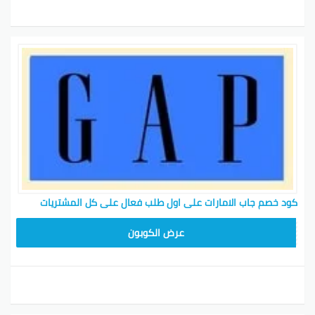
كود خصم جاب الامارات على اول طلب فعال على كل المشتريات
ADM37
عرض الكوبون