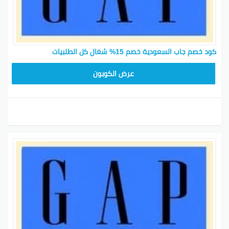
كود خصم جاب السعودية خصم 15% شغال كل الطلبيات
GG40
عرض الكوبون