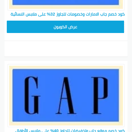
كود خصم جاب الامارات وخصومات تتجاوز 32% على ملابس النسائية
ADM37
عرض الكوبون
كود خصم موقع جاب وتخفيضات تتجاوز 40% على ملابس الأطفال