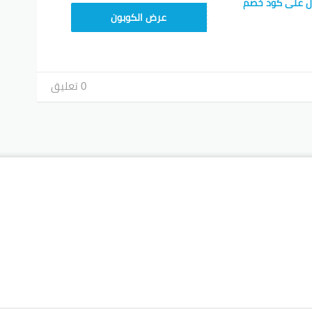
ل على كود خصم
TEM34
عرض الكوبون
0 تعليق