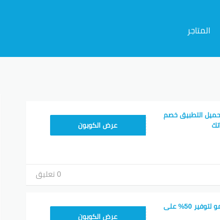
المتاجر
م
حميل التطبيق خصم
CX433209
عرض الكوبون
0 تعليق
اكتشف كود خصم تيمو لتوفير 50% على
TEM34
عرض الكوبون