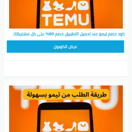
كود خصم تيمو عند تحميل التطبيق خصم 80% على كل مشترياتك
CX433209
عرض الكوبون