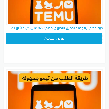
كود خصم تيمو عند تحميل التطبيق خصم 80% على كل مشترياتك
CX433209
عرض الكوبون