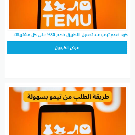
كود خصم تيمو عند تحميل التطبيق خصم 80% على كل مشترياتك
CX433209
عرض الكوبون