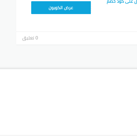
ل على كود خصم
TEM34
عرض الكوبون
0 تعليق