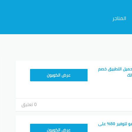
المتاجر
م
حميل التطبيق خصم
CX433209
عرض الكوبون
0 تعليق
اكتشف كود خصم تيمو لتوفير 50% على
TEM34
عرض الكوبون