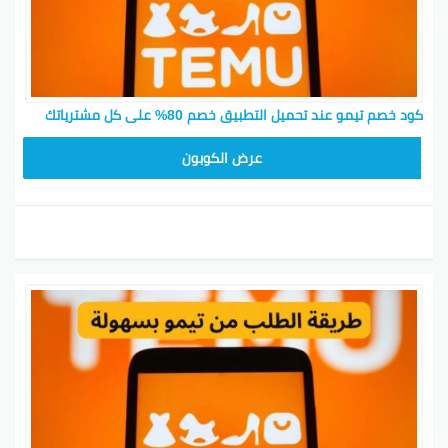
كود خصم تيمو عند تحميل التطبيق خصم 80% على كل مشترياتك
CX433209
عرض الكوبون