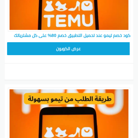
كود خصم تيمو عند تحميل التطبيق خصم 80% على كل مشترياتك
CX433209
عرض الكوبون