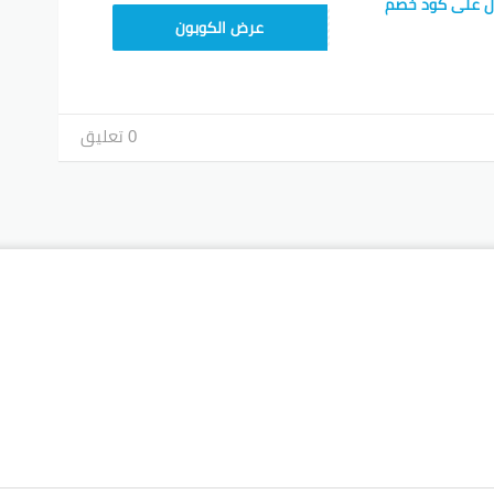
ل على كود خصم
TEM34
عرض الكوبون
0 تعليق