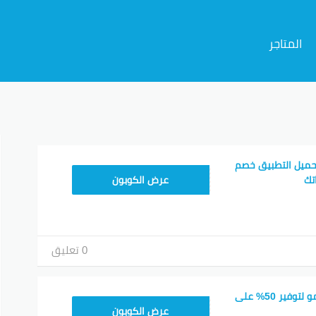
المتاجر
م
حميل التطبيق خصم
CX433209
عرض الكوبون
0 تعليق
اكتشف كود خصم تيمو لتوفير 50% على
TEM34
عرض الكوبون