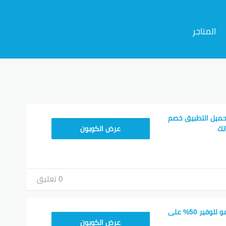
المتاجر
م
حميل التطبيق خصم
CX433209
عرض الكوبون
0 تعليق
اكتشف كود خصم تيمو لتوفير 50% على
TEM34
عرض الكوبون