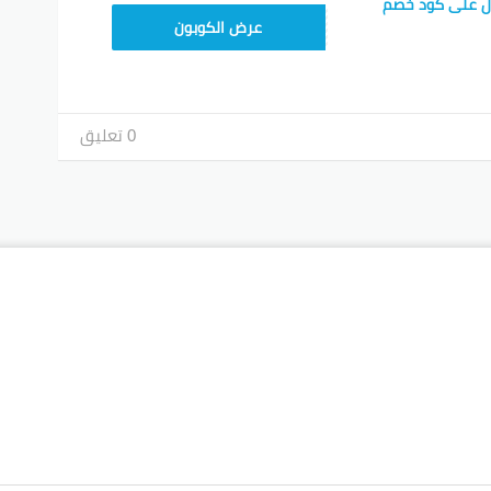
ل على كود خصم
TEM34
عرض الكوبون
0 تعليق