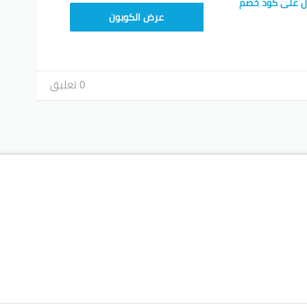
ل على كود خصم
TEM34
عرض الكوبون
0 تعليق