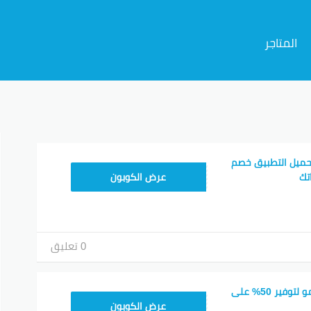
المتاجر
م
حميل التطبيق خصم
CX433209
عرض الكوبون
0 تعليق
اكتشف كود خصم تيمو لتوفير 50% على
TEM34
عرض الكوبون