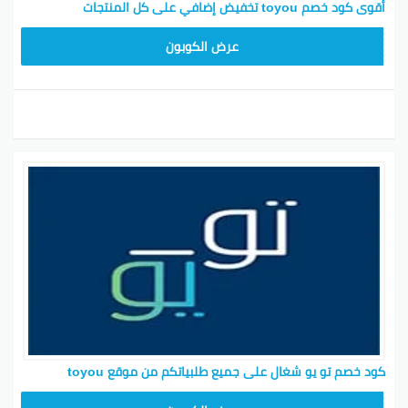
أقوى كود خصم toyou تخفيض إضافي على كل المنتجات
T96
عرض الكوبون
كود خصم تو يو شغال على جميع طلبياتكم من موقع toyou