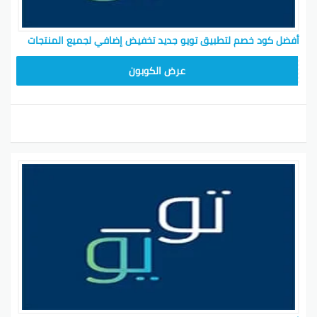
أفضل كود خصم لتطبيق تويو جديد تخفيض إضافي لجميع المنتجات
T96
عرض الكوبون