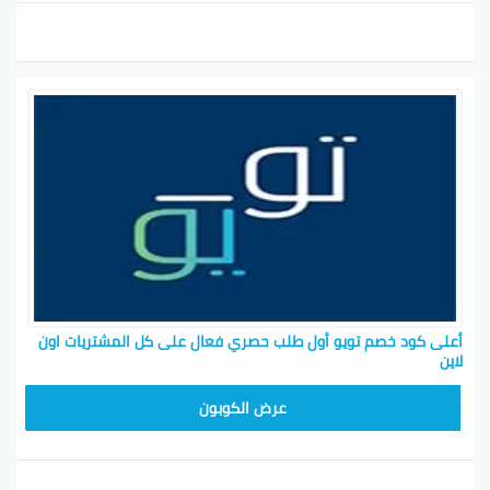
أعلى كود خصم تويو أول طلب حصري فعال على كل المشتريات اون
لاين
T96
عرض الكوبون