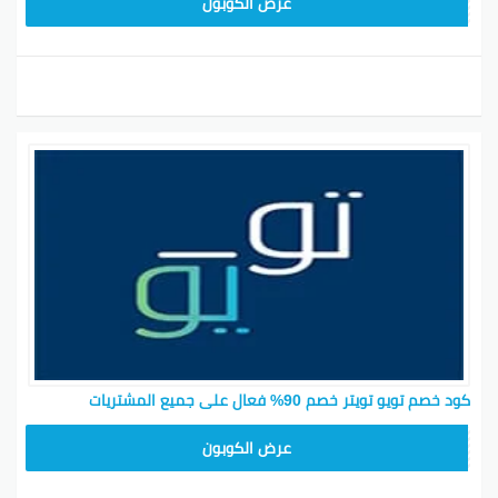
عرض الكوبون
كود خصم تويو تويتر خصم 90% فعال على جميع المشتريات
T96
عرض الكوبون