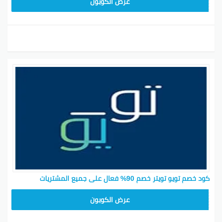
عرض الكوبون
كود خصم تويو تويتر خصم 90% فعال على جميع المشتريات
T96
عرض الكوبون