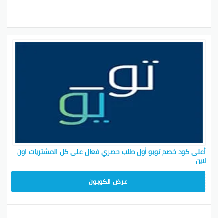
أعلى كود خصم تويو أول طلب حصري فعال على كل المشتريات اون
لاين
T96
عرض الكوبون