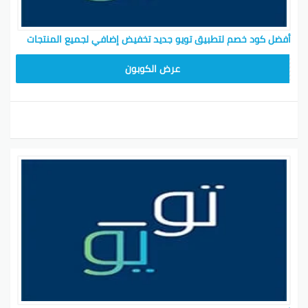
أفضل كود خصم لتطبيق تويو جديد تخفيض إضافي لجميع المنتجات
T96
عرض الكوبون