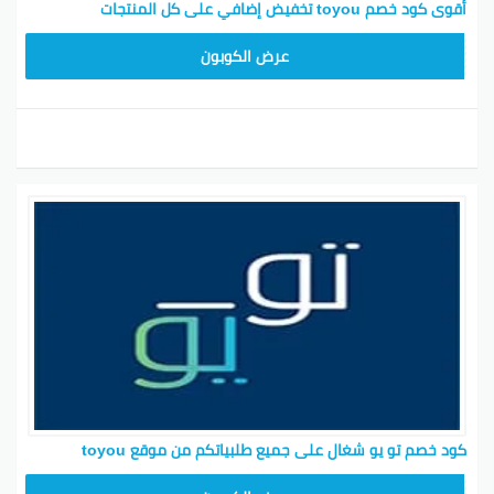
أقوى كود خصم toyou تخفيض إضافي على كل المنتجات
T96
عرض الكوبون
كود خصم تو يو شغال على جميع طلبياتكم من موقع toyou