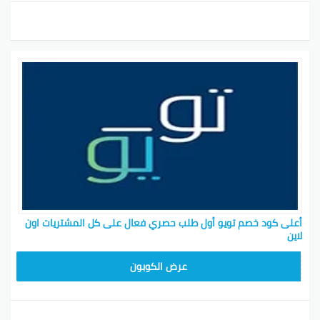
أعلى كود خصم تويو أول طلب حصري فعال على كل المشتريات اون
لاين
T96
عرض الكوبون