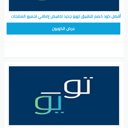
أفضل كود خصم لتطبيق تويو جديد تخفيض إضافي لجميع المنتجات
T96
عرض الكوبون