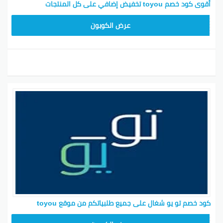
أقوى كود خصم toyou تخفيض إضافي على كل المنتجات
T96
عرض الكوبون
كود خصم تو يو شغال على جميع طلبياتكم من موقع toyou