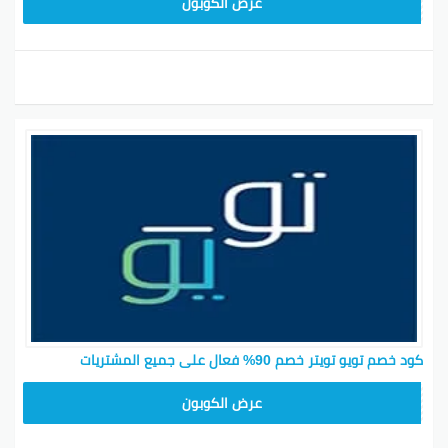
عرض الكوبون
كود خصم تويو تويتر خصم 90% فعال على جميع المشتريات
T96
عرض الكوبون