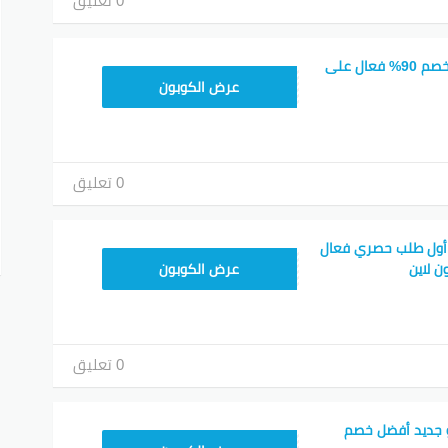
0 تعليق
كود خصم تويو تويتر خصم 90% فعال على
T96
عرض الكوبون
0 تعليق
أول طلب حصري فعال
T96
ن لاين
عرض الكوبون
0 تعليق
 جديد أفضل خصم