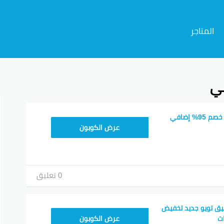
المتاجر
ي
م
كود خصم تويو 2026 خصم 95% إضافي
SATY78
عرض الكوبون
0 تعليق
ق تويو جديد تخفيض
T96
ت
عرض الكوبون