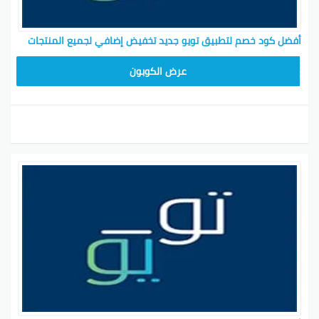
أفضل كود خصم لتطبيق تويو جديد تخفيض إضافي لجميع المنتجات
T96
عرض الكوبون