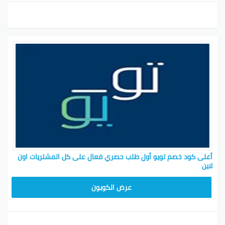
أعلى كود خصم تويو أول طلب حصري فعال على كل المشتريات اون
لاين
T96
عرض الكوبون