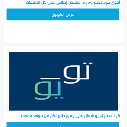
أقوى كود خصم toyou تخفيض إضافي على كل المنتجات
T96
عرض الكوبون
كود خصم تو يو شغال على جميع طلبياتكم من موقع toyou