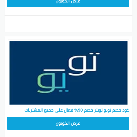
عرض الكوبون
كود خصم تويو تويتر خصم 90% فعال على جميع المشتريات
T96
عرض الكوبون