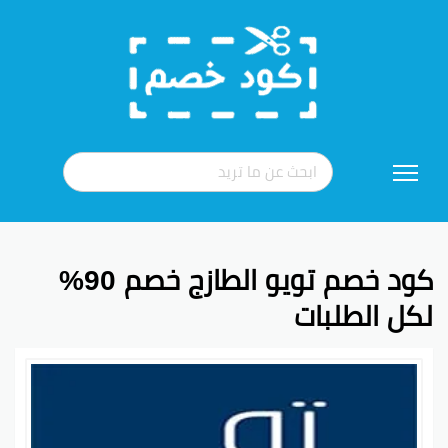
تخطي
إلى
المحتوى
كود خصم تويو الطازج خصم 90%
لكل الطلبات