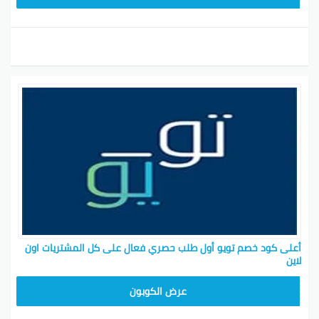
أعلى كود خصم تويو أول طلب حصري فعال على كل المشتريات اون
لاين
T96
عرض الكوبون