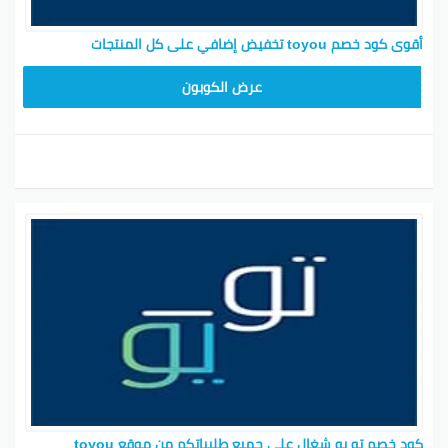
أقوى كود خصم toyou تخفيض إضافي على كل المنتجات
T96
عرض الكوبون
كود خصم تو يو شغال على جميع طلبياتكم من موقع toyou