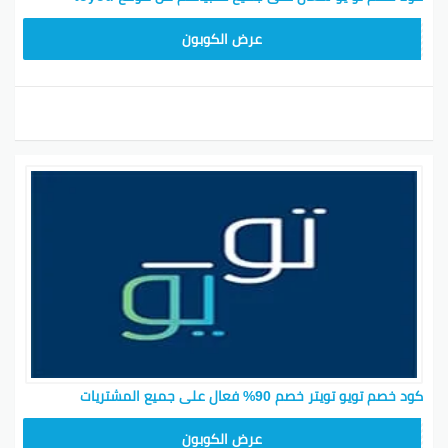
عرض الكوبون
كود خصم تويو تويتر خصم 90% فعال على جميع المشتريات
T96
عرض الكوبون