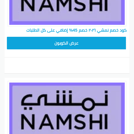
كود خصم نمشي ٢٠٢٦ خصم 45% إضافي على كل الطلبات
BKY5
عرض الكوبون