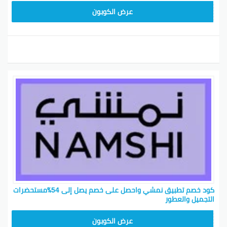
BKY5
عرض الكوبون
كود خصم تطبيق نمشي واحصل على خصم يصل إلى 54٪مستحضرات
التجميل والعطور
BKY5
عرض الكوبون