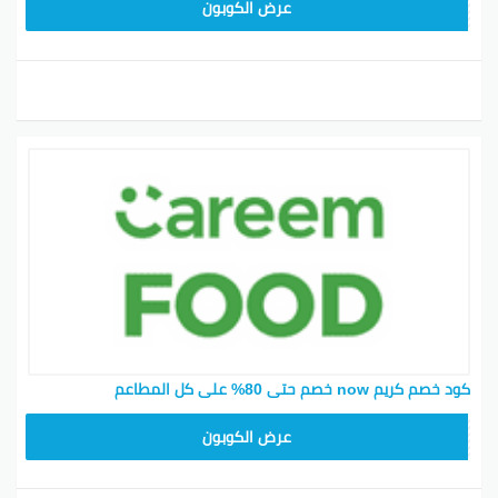
FD20
عرض الكوبون
كود خصم كريم now خصم حتى 80% على كل المطاعم
FD20
عرض الكوبون