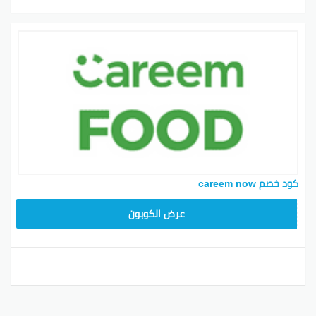
كود خصم careem now
YUM70
عرض الكوبون