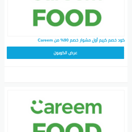
كود خصم كريم أول مشوار خصم 90% من Careem
FD20
عرض الكوبون