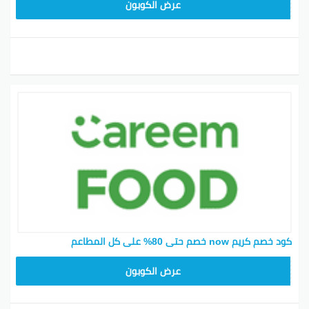
FD20
عرض الكوبون
كود خصم كريم now خصم حتى 80% على كل المطاعم
FD20
عرض الكوبون