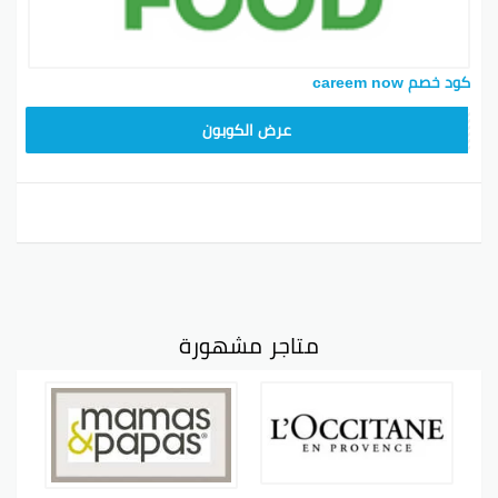
كود خصم careem now
YUM70
عرض الكوبون
متاجر مشهورة