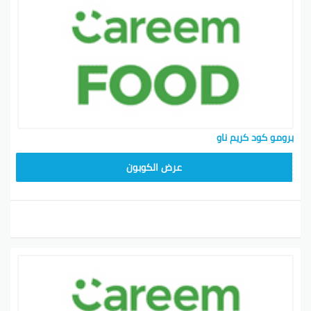
برومو كود كريم ناو
YUM70
عرض الكوبون